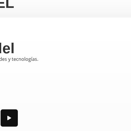
EL
el
es y tecnologías.