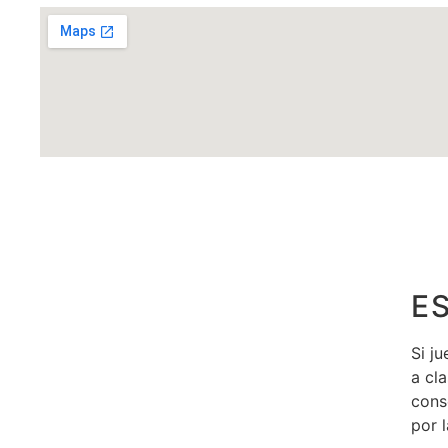
E
Si j
a cl
cons
por l