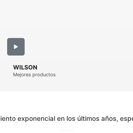
WILSON
Mejores productos
iento exponencial en los últimos años, es
Todas las respuestas sobre el mundo del Pádel desde España para el Mundo