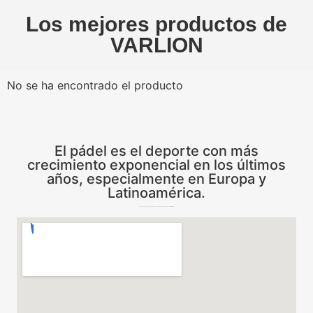
Los mejores productos de
VARLION
No se ha encontrado el producto
El pádel es el deporte con más
crecimiento exponencial en los últimos
años, especialmente en Europa y
Latinoamérica.
Todas las respuestas sobre el mundo del Pádel desde España para el Mundo