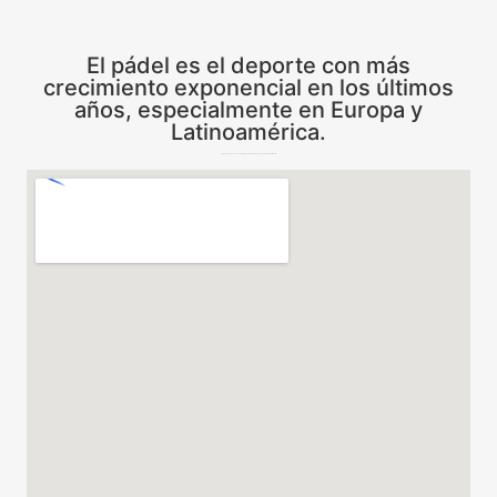
El pádel es el deporte con más
crecimiento exponencial en los últimos
años, especialmente en Europa y
Latinoamérica.
Todas las respuestas sobre el mundo del Pádel desde España para el Mundo