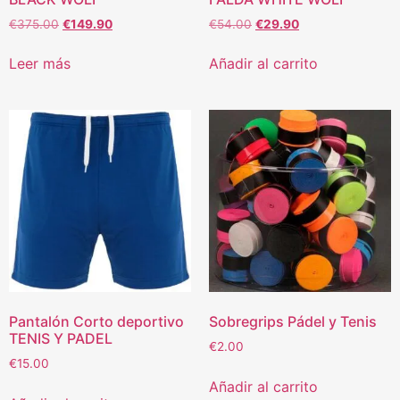
€
375.00
€
149.90
€
54.00
€
29.90
Leer más
Añadir al carrito
Pantalón Corto deportivo
Sobregrips Pádel y Tenis
TENIS Y PADEL
€
2.00
€
15.00
Añadir al carrito