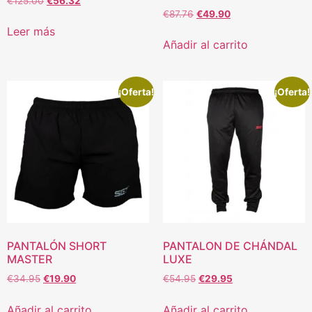
€
125.00
€
56.32
€
87.76
€
49.90
Leer más
Añadir al carrito
¡Oferta!
¡Oferta!
PANTALÓN SHORT
PANTALON DE CHÁNDAL
MASTER
LUXE
€
34.95
€
19.90
€
54.95
€
29.95
Añadir al carrito
Añadir al carrito